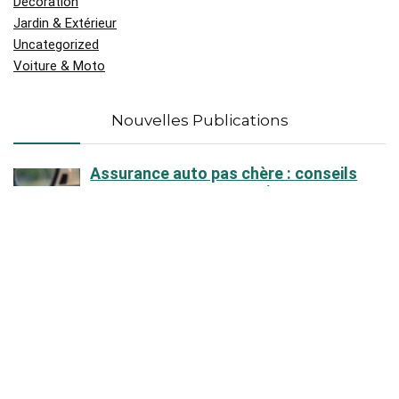
Décoration
Jardin & Extérieur
Uncategorized
Voiture & Moto
Nouvelles Publications
Assurance auto pas chère : conseils
concrets pour payer moins sans
prendre de risque !
Tout ce qu’il faut savoir sur l’iPhone 13
reconditionné proposé par free
Partir en croisière au départ de
Marseille : une aventure