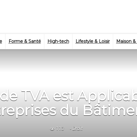
e
Forme & Santé
High-tech
Lifestyle & Loisir
Maison &
de TVA est Applicab
reprises du Bâtime
113
Droit