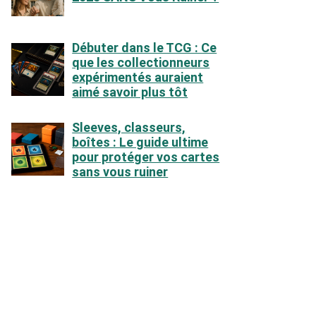
Débuter dans le TCG : Ce
que les collectionneurs
expérimentés auraient
aimé savoir plus tôt
Sleeves, classeurs,
boîtes : Le guide ultime
pour protéger vos cartes
sans vous ruiner