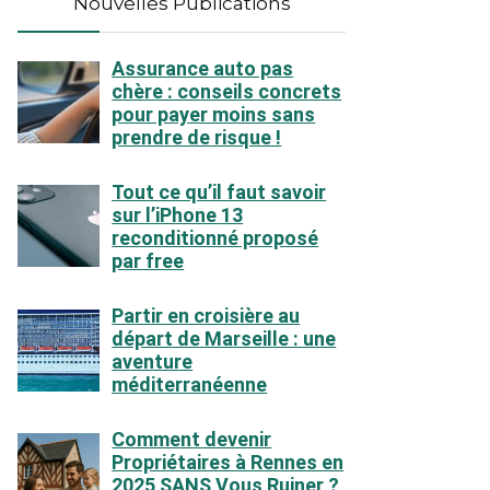
Nouvelles Publications
Assurance auto pas
chère : conseils concrets
pour payer moins sans
prendre de risque !
Tout ce qu’il faut savoir
sur l’iPhone 13
reconditionné proposé
par free
Partir en croisière au
départ de Marseille : une
aventure
méditerranéenne
Comment devenir
Propriétaires à Rennes en
2025 SANS Vous Ruiner ?