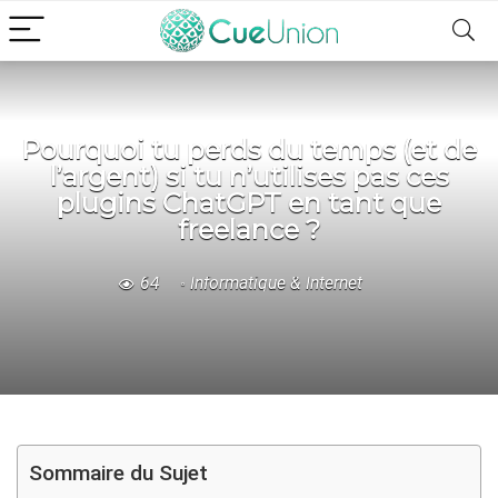
Pourquoi tu perds du temps (et de
l’argent) si tu n’utilises pas ces
plugins ChatGPT en tant que
freelance ?
64
Informatique & Internet
Sommaire du Sujet