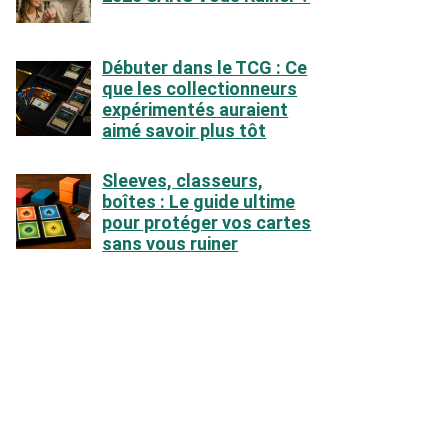
Débuter dans le TCG : Ce
que les collectionneurs
expérimentés auraient
aimé savoir plus tôt
Sleeves, classeurs,
boîtes : Le guide ultime
pour protéger vos cartes
sans vous ruiner