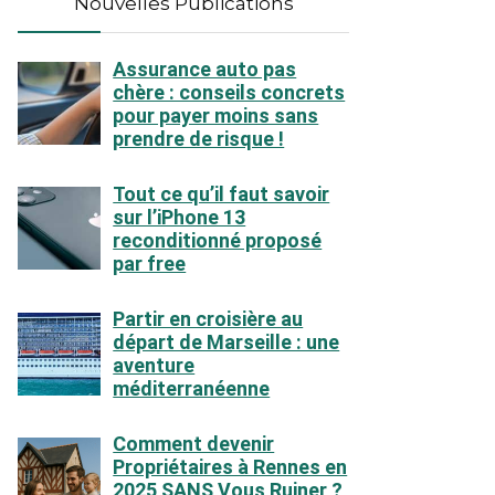
Nouvelles Publications
Assurance auto pas
chère : conseils concrets
pour payer moins sans
prendre de risque !
Tout ce qu’il faut savoir
sur l’iPhone 13
reconditionné proposé
par free
Partir en croisière au
départ de Marseille : une
aventure
méditerranéenne
Comment devenir
Propriétaires à Rennes en
2025 SANS Vous Ruiner ?