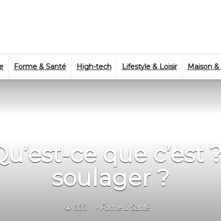
e
Forme & Santé
High-tech
Lifestyle & Loisir
Maison &
 Qu’est-ce que c’est
soulager ?
333
Forme & Santé