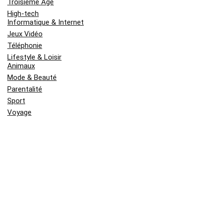
Troisième Âge
High-tech
Informatique & Internet
Jeux Vidéo
Téléphonie
Lifestyle & Loisir
Animaux
Mode & Beauté
Parentalité
Sport
Voyage
Maison & Appartement
Construction & Bâtiment
Décoration
Jardin & Extérieur
Uncategorized
Voiture & Moto
Nouvelles Publications