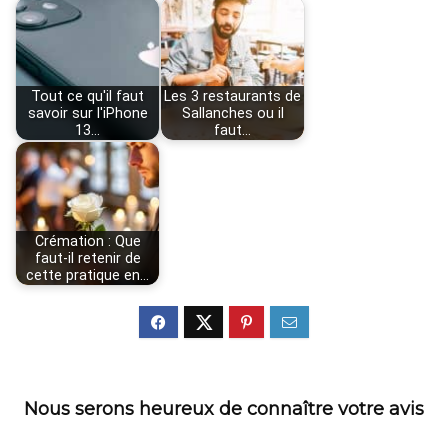
Tout ce qu'il faut
Les 3 restaurants de
savoir sur l'iPhone
Sallanches ou il
13…
faut…
Crémation : Que
faut-il retenir de
cette pratique en…
Nous serons heureux de connaître votre avis