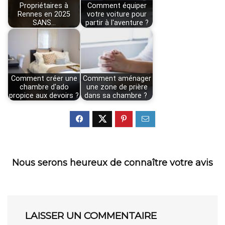
Propriétaires à
Comment équiper
Rennes en 2025
votre voiture pour
SANS…
partir à l'aventure ?
Comment créer une
Comment aménager
chambre d'ado
une zone de prière
propice aux devoirs ?
dans sa chambre ?
Nous serons heureux de connaître votre avis
LAISSER UN COMMENTAIRE