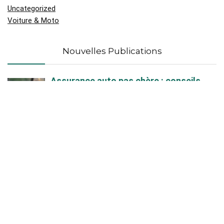
Uncategorized
Voiture & Moto
Nouvelles Publications
Assurance auto pas chère : conseils
concrets pour payer moins sans
prendre de risque !
Tout ce qu’il faut savoir sur l’iPhone 13
reconditionné proposé par free
Partir en croisière au départ de
Marseille : une aventure
méditerranéenne