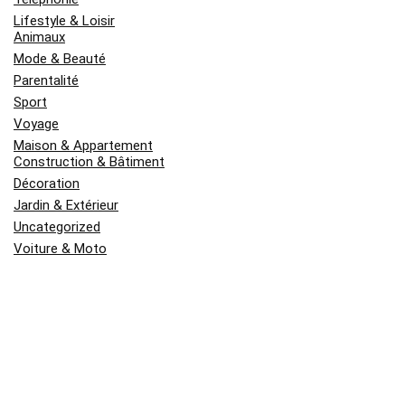
Lifestyle & Loisir
Animaux
Mode & Beauté
Parentalité
Sport
Voyage
Maison & Appartement
Construction & Bâtiment
Décoration
Jardin & Extérieur
Uncategorized
Voiture & Moto
Nouvelles Publications
Assurance auto pas chère : conseils
concrets pour payer moins sans
prendre de risque !