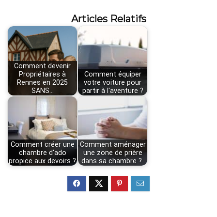
Articles Relatifs
Comment devenir
Propriétaires à
Comment équiper
Rennes en 2025
votre voiture pour
SANS…
partir à l'aventure ?
Comment créer une
Comment aménager
chambre d'ado
une zone de prière
propice aux devoirs ?
dans sa chambre ?