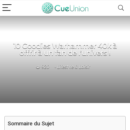
10 Goodies Warhammer 40k à
offrir à un fan de l’univers !
920
Lifestyle & Loisir
Sommaire du Sujet